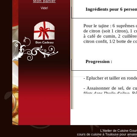
Mon panier
Vous organisez un repas de
famille, entre amis, un mariage,
Vide!
Ingrédients pour 6 person
ou un anniversaire et ne
disposez pas du matériel ni de
l'espace nécessaire...
Pour le tajine : 6 suprêmes
Cliquer ici...
de citron (soit 1 citron), 1 c
à café de cumin, 2 cuillère
citron confit, 1/2 botte de c
Bon Cadeau
Chef d'entreprise, responsable
Progression :
de groupe...
Organisez un repas de fin
d'année original, atelier cuisine
pour votre équipe !
- Eplucher et tailler en rond
Cliquer ici...
- Assaisonner de sel, de cu
filets dans l'huile d'olive. R
- Ecraser le citron et l’ajou
- Faire suer les oignons pu
précuits. Finir la cuisson q
Club Privilège
- Hacher la coriandre et l’aj
L'Atelier de Cuisine Go
Inscrivez-vous à notre
cours de cuisine à Toulouse pour amateu
Club Privilège