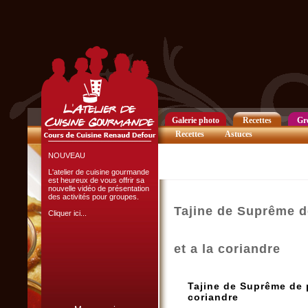
Club Privilège
Inscrivez-vous à notre
Club Privilège
pour recevoir par mail
toutes les nouveautés
du site.
Cliquer ici...
Galerie photo
Recettes
Gr
Recettes
Astuces
NOUVEAU
L'atelier de cuisine gourmande
est heureux de vous offrir sa
nouvelle vidéo de présentation
des activités pour groupes.
Tajine de Suprême d
Cliquer ici...
et a la coriandre
Tajine de Suprême de p
coriandre
L'ATELIER CULINAIRE
PARTICIPATIF :