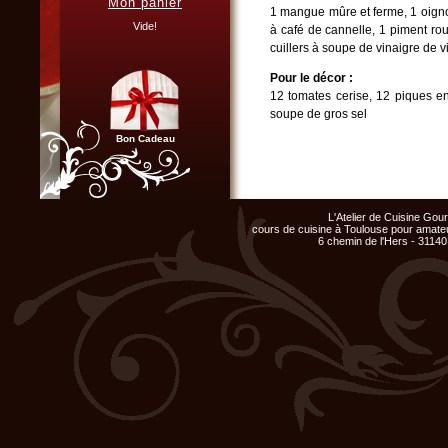
Mon panier
1 mangue mûre et ferme, 1 oignon,
Vous organisez un repas de
famille, entre amis, un mariage,
Vide!
à café de cannelle, 1 piment rou
ou un anniversaire et ne
cuillers à soupe de vinaigre de v
disposez pas du matériel ni de
l'espace nécessaire...
Pour le décor :
Cliquer ici...
12 tomates cerise, 12 piques en
soupe de gros sel
Bon Cadeau
Recette :
Parer les foies de volailles, sau
Réserver. Faire cuire ces foie
Chef d'entreprise, responsable
quelques minutes. Garder l'intérie
de groupe...
L'Atelier de Cuisine Go
Organisez un repas de fin
cours de cuisine à Toulouse pour amateu
d'année original, atelier cuisine
Détailler les filets de volaill
6 chemin de l'Hers - 31140
pour votre équipe !
obtention d'une couleur blonde et
Cliquer ici...
réserver.
Détailler la poitrine de porc en 
de beurre. Eplucher, émincer l
lardons. Réserver.
Mélanger tous les ingrédients, aj
déposer le tout dans une grande te
dans 50 cl d'eau, porter à ébu
Club Privilège
préalablement ramollies dans de
Inscrivez-vous à notre
terrine.
Club Privilège