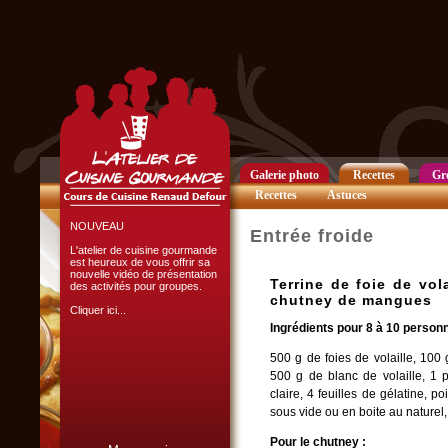
Club Privilège
Inscrivez-vous à notre
Club Privilège
pour recevoir par mail
toutes les nouveautés
du site.
Cliquer ici...
Galerie photo
Recettes
Gr
Recettes
Astuces
NOUVEAU
Entrée froide
L'atelier de cuisine gourmande
est heureux de vous offrir sa
nouvelle vidéo de présentation
Terrine de foie de vo
des activités pour groupes.
chutney de mangues
Cliquer ici...
Ingrédients pour 8 à 10 person
500 g de foies de volaille, 100
500 g de blanc de volaille, 1 
claire, 4 feuilles de gélatine, p
sous vide ou en boite au naturel,
L'ATELIER CULINAIRE
Pour le chutney :
PARTICIPATIF :