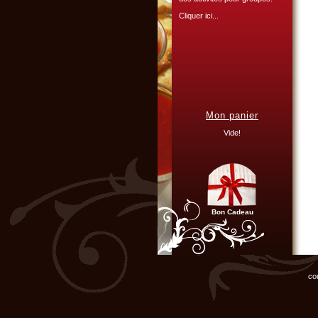
Cliquer ici...
L'ATELIER CULINAIRE
PARTICIPATIF :
Mon panier
Vous organisez un repas de
famille, entre amis, un mariage,
Vide!
ou un anniversaire et ne
disposez pas du matériel ni de
l'espace nécessaire...
Cliquer ici...
Bon Cadeau
Chef d'entreprise, responsable
de groupe...
Organisez un repas de fin
co
d'année original, atelier cuisine
pour votre équipe !
Cliquer ici...