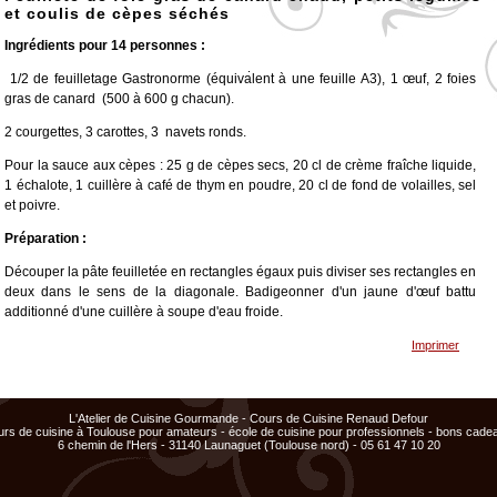
et coulis de cèpes séchés
Ingrédients pour 14 personnes :
1/2 de feuilletage Gastronorme (équivalent à une feuille A3), 1 œuf, 2 foies
<
>
x
x
x
gras de canard (500 à 600 g chacun).
Cours
Cours
ajouté
ajouté
2 courgettes, 3 carottes, 3 navets ronds.
au
au
panier
panier
Pour la sauce aux cèpes : 25 g de cèpes secs, 20 cl de crème fraîche liquide,
1 échalote, 1 cuillère à café de thym en poudre, 20 cl de fond de volailles, sel
et poivre.
Préparation :
Découper la pâte feuilletée en rectangles égaux puis diviser ses rectangles en
deux dans le sens de la diagonale. Badigeonner d'un jaune d'œuf battu
additionné d'une cuillère à soupe d'eau froide.
Déposer ces feuilletés sur une plaque antiadhésive et cuire à four chaud
Imprimer
(180° C) jusqu'à coloration. Réserver.
Pour le coulis de cèpes secs :
L'Atelier de Cuisine Gourmande - Cours de Cuisine Renaud Defour
Faire tremper les cèpes dans 50 cl d'eau tiède.
urs de cuisine à Toulouse pour amateurs - école de cuisine pour professionnels - bons cade
6 chemin de l'Hers - 31140 Launaguet (Toulouse nord) - 05 61 47 10 20
Ciseler l'échalote, la faire rissoler dans une petite casserole avec un dé de
foie gras. Ajouter les cèpes séchés puis laisser compoter 45 mn environ.