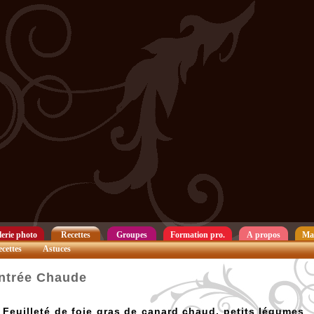
erie photo
Recettes
Groupes
Formation pro.
A propos
Ma
cettes
Astuces
ntrée Chaude
Feuilleté de foie gras de canard chaud, petits légumes