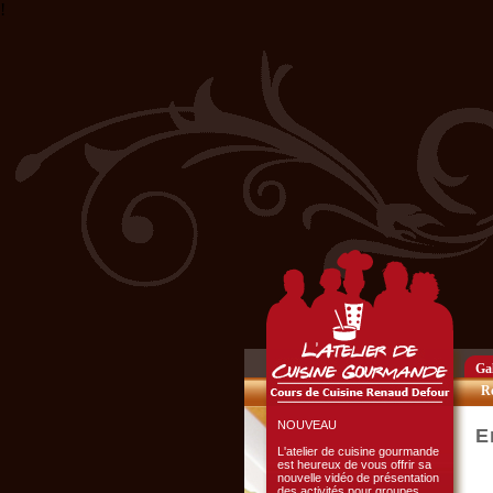
!
Club Privilège
Inscrivez-vous à notre
Club Privilège
pour recevoir par mail
toutes les nouveautés
du site.
Cliquer ici...
Gal
Re
NOUVEAU
E
L'atelier de cuisine gourmande
est heureux de vous offrir sa
nouvelle vidéo de présentation
des activités pour groupes.