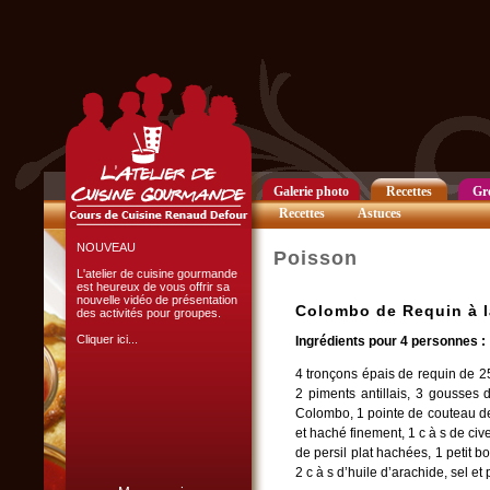
Club Privilège
Inscrivez-vous à notre
Club Privilège
pour recevoir par mail
toutes les nouveautés
du site.
Cliquer ici...
Galerie photo
Recettes
Gr
Recettes
Astuces
NOUVEAU
Poisson
L'atelier de cuisine gourmande
est heureux de vous offrir sa
nouvelle vidéo de présentation
Colombo de Requin à l
des activités pour groupes.
Cliquer ici...
Ingrédients pour 4 personnes :
4 tronçons épais de requin de 250
2 piments antillais, 3 gousses
Colombo, 1 pointe de couteau d
et haché finement, 1 c à s de civ
de persil plat hachées, 1 petit b
2 c à s d’huile d’arachide, sel et
L'ATELIER CULINAIRE
PARTICIPATIF :