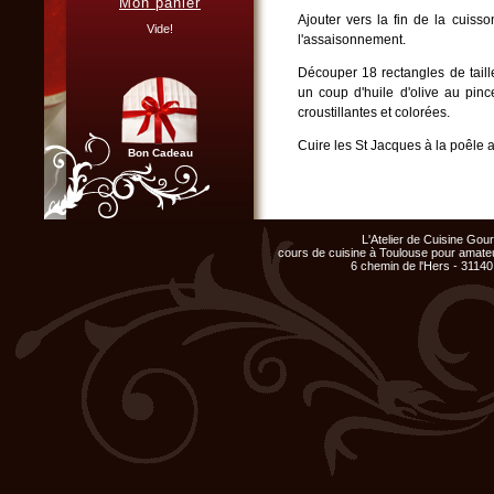
Mon panier
Vous organisez un repas de
Ajouter vers la fin de la cuisso
famille, entre amis, un mariage,
Vide!
l'assaisonnement.
ou un anniversaire et ne
disposez pas du matériel ni de
l'espace nécessaire...
Découper 18 rectangles de taille
un coup d'huile d'olive au pin
Cliquer ici...
croustillantes et colorées.
Cuire les St Jacques à la poêle a
Bon Cadeau
Nettoyer la salade et ne garder q
Poser au fond de l'assiette un re
Chef d'entreprise, responsable
noix de St Jacques.
de groupe...
L'Atelier de Cuisine Go
Organisez un repas de fin
cours de cuisine à Toulouse pour amateu
d'année original, atelier cuisine
Recouvrir d'un second rectangle 
6 chemin de l'Hers - 31140
pour votre équipe !
Terminer en mettant le dernier r
Cliquer ici...
de quelques feuilles de frisée h
Vin conseillé : Chablis
Club Privilège
Inscrivez-vous à notre
Club Privilège