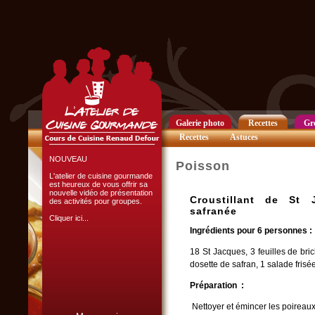
Club Privilège
Inscrivez-vous à notre
Club Privilège
pour recevoir par mail
toutes les nouveautés
du site.
Cliquer ici...
Galerie photo
Recettes
Gr
Recettes
Astuces
NOUVEAU
Poisson
L'atelier de cuisine gourmande
est heureux de vous offrir sa
nouvelle vidéo de présentation
Croustillant de St 
des activités pour groupes.
safranée
Cliquer ici...
Ingrédients pour 6 personnes :
18 St Jacques, 3 feuilles de bric
dosette de safran, 1 salade frisée
Préparation :
Nettoyer et émincer les poireaux
L'ATELIER CULINAIRE
PARTICIPATIF :