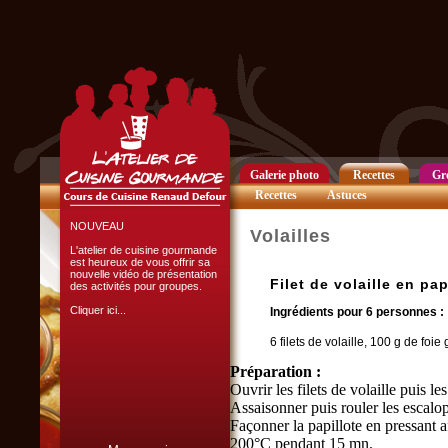
Club Privilège
Inscrivez-vous à notre
Club Privilège
pour recevoir par mail
toutes les nouveautés
du site.
Cliquer ici...
Galerie photo
Recettes
Gr
Recettes
Astuces
NOUVEAU
Volailles
L'atelier de cuisine gourmande
est heureux de vous offrir sa
nouvelle vidéo de présentation
Filet de volaille en pa
des activités pour groupes.
Cliquer ici...
Ingrédients pour 6 personnes :
6 filets de volaille, 100 g de fo
Préparation :
Ouvrir les filets de volaille puis le
Assaisonner puis rouler les escalo
Façonner la papillote en pressant a
L'ATELIER CULINAIRE
200°C pendant 15 mn.
PARTICIPATIF :