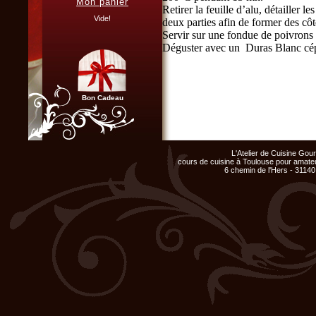
Mon panier
Retirer la feuille d’alu, détailler 
Vous organisez un repas de
famille, entre amis, un mariage,
Vide!
deux parties afin de former des côt
ou un anniversaire et ne
Servir sur une fondue de poivrons 
disposez pas du matériel ni de
l'espace nécessaire...
Déguster avec un Duras Blanc c
Cliquer ici...
Bon Cadeau
Chef d'entreprise, responsable
de groupe...
L'Atelier de Cuisine Go
Organisez un repas de fin
cours de cuisine à Toulouse pour amateu
d'année original, atelier cuisine
6 chemin de l'Hers - 31140
pour votre équipe !
Cliquer ici...
Club Privilège
Inscrivez-vous à notre
Club Privilège