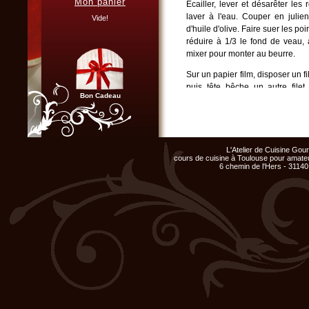
Mon panier
Ecailler, lever et désarêter le
Vous organisez un repas de
laver à l'eau. Couper en julie
famille, entre amis, un mariage,
Vide!
ou un anniversaire et ne
d'huile d'olive. Faire suer les po
disposez pas du matériel ni de
réduire à 1/3 le fond de veau, a
l'espace nécessaire...
mixer pour monter au beurre.
Cliquer ici...
Sur un papier film, disposer un f
puis tête bêche un autre filet
Bon Cadeau
rajouter de nouveau du film alime
Faire revenir les oignons ciselés
la couleur du riz devienne tra
Chef d'entreprise, responsable
d'aluminium et mettre au four à 2
de groupe...
L'Atelier de Cuisine Go
Organisez un repas de fin
cours de cuisine à Toulouse pour amateu
d'année original, atelier cuisine
Faire bouillir de l'eau et y plong
6 chemin de l'Hers - 31140
pour votre équipe !
Cliquer ici...
Club Privilège
Inscrivez-vous à notre
Club Privilège