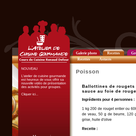
Club Privilège
Inscrivez-vous à notre
Club Privilège
pour recevoir par mail
toutes les nouveautés
du site.
Cliquer ici...
Galerie photo
Recettes
Gr
Recettes
Astuces
NOUVEAU
Poisson
L'atelier de cuisine gourmande
est heureux de vous offrir sa
nouvelle vidéo de présentation
Ballottines de rougets
des activités pour groupes.
sauce au foie de rouge
Cliquer ici...
Ingrédients pour 4 personnes :
1 kg 200 de rouget entier ou 600
de veau, 50 g de beurre, 120 
grise, huile d'olive
Recette :
L'ATELIER CULINAIRE
PARTICIPATIF :