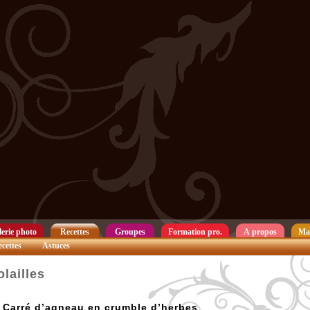
erie photo
Recettes
Groupes
Formation pro.
A propos
Ma
cettes
Astuces
olailles
Carré d’agneau en crumble d’herbes