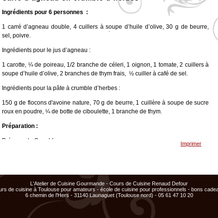
Ingrédients pour 6 personnes :
1 carré d’agneau double, 4 cuillers à soupe d’huile d’olive, 30 g de beurre,
sel, poivre.
<
>
x
x
x
Cours
Cours
Ingrédients pour le jus d’agneau :
ajouté
ajouté
au
au
1 carotte, ¼ de poireau, 1/2 branche de céleri, 1 oignon, 1 tomate, 2 cuillers à
panier
panier
soupe d’huile d’olive, 2 branches de thym frais, ½ cuiller à café de sel.
Ingrédients pour la pâte à crumble d’herbes :
150 g de flocons d'avoine nature, 70 g de beurre, 1 cuillère à soupe de sucre
roux en poudre, ¼ de botte de ciboulette, 1 branche de thym.
Préparation :
Préparez le Crumble :
Imprimer
Dans un mixeur, versez d'abord les flocons d'avoine et mixez avec le couteau
métallique jusqu'à l'obtention d'une poudre à très gros grain. Ajoutez alors le
beurre, le sucre et les d'herbes hachées et mixez par impulsion jusqu'à ce que
vous obteniez un mélange grumeleux (attention, il ne faut pas que le mélange
L'Atelier de Cuisine Gourmande - Cours de Cuisine Renaud Defour
urs de cuisine à Toulouse pour amateurs - école de cuisine pour professionnels - bons cade
devienne une pâte).
6 chemin de l'Hers - 31140 Launaguet (Toulouse nord) - 05 61 47 10 20
Préparation du filet d’agneau :