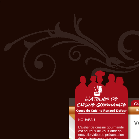
!
Club Privilège
Inscrivez-vous à notre
Club Privilège
pour recevoir par mail
toutes les nouveautés
du site.
Cliquer ici...
Gal
Re
NOUVEAU
V
L'atelier de cuisine gourmande
est heureux de vous offrir sa
nouvelle vidéo de présentation
des activités pour groupes.