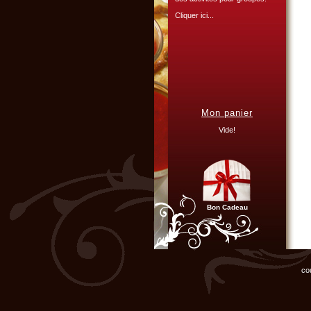
Cliquer ici...
L'ATELIER CULINAIRE
PARTICIPATIF :
Mon panier
Vous organisez un repas de
famille, entre amis, un mariage,
Vide!
ou un anniversaire et ne
disposez pas du matériel ni de
l'espace nécessaire...
Cliquer ici...
Bon Cadeau
Chef d'entreprise, responsable
de groupe...
Organisez un repas de fin
co
d'année original, atelier cuisine
pour votre équipe !
Cliquer ici...