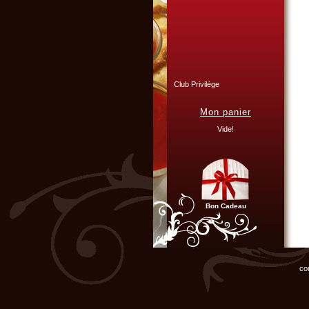
Club Privilège
Inscrivez-vous à notre
Club Privilège
pour recevoir par mail
Mon panier
toutes les nouveautés
du site.
Vide!
Cliquer ici...
Bon Cadeau
NOUVEAU
L'atelier de cuisine gourmande
est heureux de vous offrir sa
nouvelle vidéo de présentation
des activités pour groupes.
co
Cliquer ici...