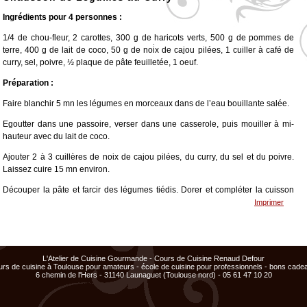
Ingrédients pour 4 personnes :
1/4 de chou-fleur, 2 carottes, 300 g de haricots verts, 500 g de pommes de
terre, 400 g de lait de coco, 50 g de noix de cajou pilées, 1 cuiller à café de
<
>
x
x
x
curry, sel, poivre, ½ plaque de pâte feuilletée, 1 oeuf.
Cours
Cours
ajouté
ajouté
Préparation :
au
au
panier
panier
Faire blanchir 5 mn les légumes en morceaux dans de l’eau bouillante salée.
Egoutter dans une passoire, verser dans une casserole, puis mouiller à mi-
hauteur avec du lait de coco.
Ajouter 2 à 3 cuillères de noix de cajou pilées, du curry, du sel et du poivre.
Laissez cuire 15 mn environ.
Découper la pâte et farcir des légumes tiédis. Dorer et compléter la cuisson
dans un four 15 mn à 200°c.
Imprimer
Servir chaud et déguster !
L'Atelier de Cuisine Gourmande - Cours de Cuisine Renaud Defour
urs de cuisine à Toulouse pour amateurs - école de cuisine pour professionnels - bons cade
6 chemin de l'Hers - 31140 Launaguet (Toulouse nord) - 05 61 47 10 20