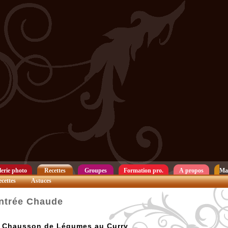
erie photo
Recettes
Groupes
Formation pro.
A propos
Ma
cettes
Astuces
ntrée Chaude
Chausson de Légumes au Curry