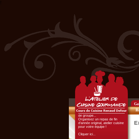
!
Cliquer ici...
L'ATELIER CULINAIRE
PARTICIPATIF :
Vous organisez un repas de
famille, entre amis, un mariage,
ou un anniversaire et ne
disposez pas du matériel ni de
l'espace nécessaire...
Cliquer ici...
Gal
Chef d'entreprise, responsable
de groupe...
Re
Organisez un repas de fin
d'année original, atelier cuisine
pour votre équipe !
E
Cliquer ici...