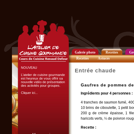
Club Privilège
Inscrivez-vous à notre
Club Privilège
pour recevoir par mail
toutes les nouveautés
du site.
Cliquer ici...
Galerie photo
Recettes
Gr
Recettes
Astuces
NOUVEAU
Entrée chaude
L'atelier de cuisine gourmande
est heureux de vous offrir sa
nouvelle vidéo de présentation
Gaufres de pommes de
des activités pour groupes.
Cliquer ici...
Ingrédients pour 4 personnes :
4 tranches de saumon fumé, 400 g
10 brins de ciboulette, 1 petit b
200 g de crème épaisse, 1 filet
haricots verts, ¼ de poivron roug
Recette :
L'ATELIER CULINAIRE
PARTICIPATIF :