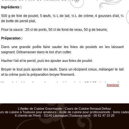
Ingrédients :
500 g de foie de poulet, 5 œufs, ½ L de lait, ½ L de crème, 4 gousses d'ail, ¼
de botte de persil plat,
<
>
x
x
x
Cours
Cours
Pour la sauce : 20 cl de porto, 50 cl de fond de veau, 50 g de beurre,
ajouté
ajouté
au
au
Préparation :
panier
panier
Dans une grande poêle faire sauter les foies de poulets en les laissant
saignant. Débarrasser dans le bol d'un cutter.
Hacher l'ail et le persil, puis les ajouter aux foies de poulet.
Broyer le tout puis ajouter les œufs. Dans un récipient creux, mélanger le lait
et la crème puis la préparation broyer finement.
Verser le tout dans des moules en aluminium et cuire 10 à 15 min dans un four
Imprimer
préchauffer à 180°C.
Réaliser la sauce : Dans une casserole faire réduire le porto à glace, ajouter
le fond de veau et laisser réduire de moitié.
L'Atelier de Cuisine Gourmande - Cours de Cuisine Renaud Defour
En fin de réduction, ajouter le beurre et fouetter hors du feu.
urs de cuisine à Toulouse pour amateurs - école de cuisine pour professionnels - bons cade
6 chemin de l'Hers - 31140 Launaguet (Toulouse nord) - 05 61 47 10 20
Démouler les moules de gâteau de foie de volaille, puis napper de sauce
porto.