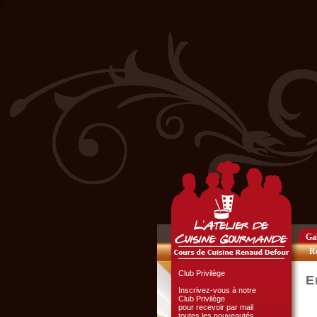
!
Gal
Re
Club Privilège
E
Inscrivez-vous à notre
Club Privilège
pour recevoir par mail
toutes les nouveautés