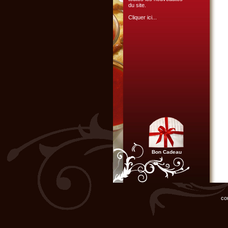
du site.
Cliquer ici...
NOUVEAU
L'atelier de cuisine gourmande
est heureux de vous offrir sa
nouvelle vidéo de présentation
des activités pour groupes.
Cliquer ici...
Bon Cadeau
L'ATELIER CULINAIRE
PARTICIPATIF :
Vous organisez un repas de
co
famille, entre amis, un mariage,
ou un anniversaire et ne
disposez pas du matériel ni de
l'espace nécessaire...