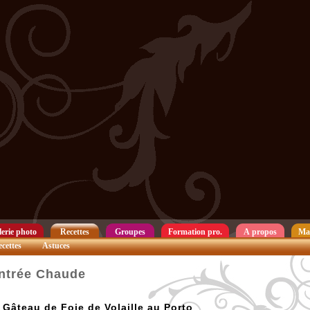
erie photo
Recettes
Groupes
Formation pro.
A propos
Ma
cettes
Astuces
ntrée Chaude
Gâteau de Foie de Volaille au Porto