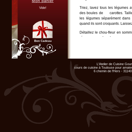
Mon panier
Vous organisez un repas de
famille, entre amis, un mariage,
Triez, lavez tous les légumes 
Vide!
ou un anniversaire et ne
des boules de
carottes. Tail
disposez pas du matériel ni de
l'espace nécessaire...
les légumes séparément dan
quand ils sont croquants. Laissez 
Cliquer ici...
Détaillez le chou-fleur en sommi
réservez au
chaud.
Bon Cadeau
Plongez les tomates cerisettes 
4 à 5
secondes; réservez 
belles feuilles de basilic; effeu
Chef d'entreprise, responsable
de groupe...
du poivre de Guinée et réservez.
L'Atelier de Cuisine Go
Organisez un repas de fin
cours de cuisine à Toulouse pour amateu
d'année original, atelier cuisine
6 chemin de l'Hers - 31140
Assaisonnez les filets de rouget
pour votre équipe !
premier.
Retirez lorsque qu'i
Cliquer ici...
Pour la vinaigrette :
Chauffez les légumes froids au ba
d'olive et le
vinaigre balsamiqu
Au centre d'une assiette, dispos
dressez les
légumes à la vina
poivre de guinée et décorez de
Club Privilège
Inscrivez-vous à notre
Club Privilège