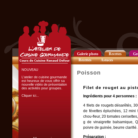
Club Privilège
Inscrivez-vous à notre
Club Privilège
pour recevoir par mail
toutes les nouveautés
du site.
Cliquer ici...
Galerie photo
Recettes
Gr
Recettes
Astuces
NOUVEAU
Poisson
L'atelier de cuisine gourmande
est heureux de vous offrir sa
nouvelle vidéo de présentation
Filet de rouget au pist
des activités pour groupes.
Cliquer ici...
Ingrédients pour 4 personnes :
4 filets de rougets désarêtés, 3
de févettes épluchées, 12 mini 
chou-fleur, 20 tomates cerisettes,
g de vinaigrette balsamique, QS
poivre de guinée, beurre clarifié
L'ATELIER CULINAIRE
Préparation :
PARTICIPATIF :