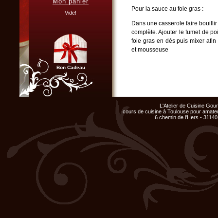
Mon panier
Vous organisez un repas de
Pour la sauce au foie gras :
famille, entre amis, un mariage,
Vide!
ou un anniversaire et ne
Dans une casserole faire bouillir
disposez pas du matériel ni de
l'espace nécessaire...
complète. Ajouter le fumet de poi
foie gras en dés puis mixer af
Cliquer ici...
et mousseuse
Bon Cadeau
Réaliser les chips de jambon :
Disposer une feuille de papier su
Chef d'entreprise, responsable
tranches de jambon en veillant 
de groupe...
L'Atelier de Cuisine Go
Organisez un repas de fin
préparation d’une seconde feuille
cours de cuisine à Toulouse pour amateu
d'année original, atelier cuisine
6 chemin de l'Hers - 31140
seconde tôle à pâtisserie. Enfo
pour votre équipe !
Cliquer ici...
Huiler les filets de rougets, les
plancha.
Dressage :
Disposer la sauce dans le fond d
filets de rougets dont la cuisso
Club Privilège
les chips de jambon.
Inscrivez-vous à notre
Club Privilège