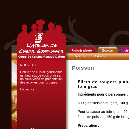
Club Privilège
Inscrivez-vous à notre
Club Privilège
pour recevoir par mail
toutes les nouveautés
du site.
Cliquer ici...
Galerie photo
Recettes
Gr
Recettes
Astuces
NOUVEAU
Poisson
L'atelier de cuisine gourmande
est heureux de vous offrir sa
nouvelle vidéo de présentation
Filets de rougets pla
des activités pour groupes.
foie gras
Cliquer ici...
Ingrédients pour 6 personnes :
500 g de filets de rougets, 100 
Pour la sauce au foie gras : 20 
fumet de poisson, 150 g de foie 
Préparation :
L'ATELIER CULINAIRE
PARTICIPATIF :