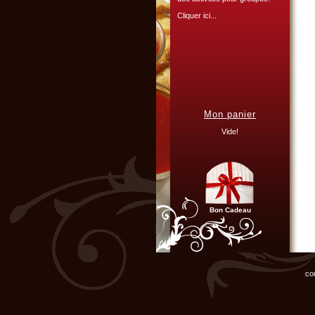
Cliquer ici...
L'ATELIER CULINAIRE
PARTICIPATIF :
Mon panier
Vous organisez un repas de
famille, entre amis, un mariage,
Vide!
ou un anniversaire et ne
disposez pas du matériel ni de
l'espace nécessaire...
Cliquer ici...
Bon Cadeau
Chef d'entreprise, responsable
de groupe...
Organisez un repas de fin
co
d'année original, atelier cuisine
pour votre équipe !
Cliquer ici...