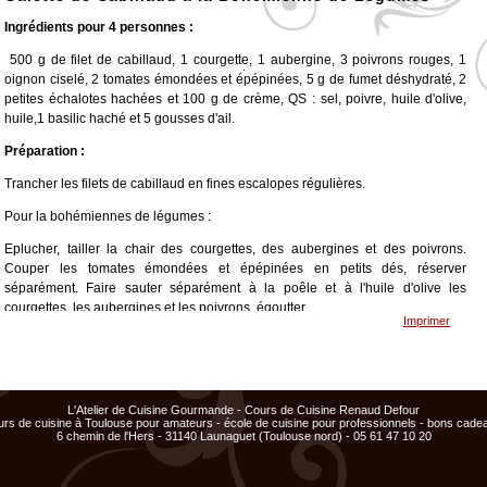
Ingrédients pour 4 personnes :
500 g de filet de cabillaud, 1 courgette, 1 aubergine, 3 poivrons rouges, 1
oignon ciselé, 2 tomates émondées et épépinées, 5 g de fumet déshydraté, 2
<
>
x
x
x
petites échalotes hachées et 100 g de crème, QS : sel, poivre, huile d'olive,
Cours
Cours
huile,1 basilic haché et 5 gousses d'ail.
ajouté
ajouté
au
au
panier
panier
Préparation :
Trancher les filets de cabillaud en fines escalopes régulières.
Pour la bohémiennes de légumes :
Eplucher, tailler la chair des courgettes, des aubergines et des poivrons.
Couper les tomates émondées et épépinées en petits dés, réserver
séparément. Faire sauter séparément à la poêle et à l'huile d'olive les
courgettes, les aubergines et les poivrons, égoutter.
Imprimer
Dans une casserole, suer les oignons ciselés à l'huile d'olive, ajouter tous les
légumes sautés, dés de tomate, basilic haché, la purée d'ail. Assaisonner,
couvrir de papier sulfurisé et d'un couvercle, cuire au four.
L'Atelier de Cuisine Gourmande - Cours de Cuisine Renaud Defour
Pour le coulis :
urs de cuisine à Toulouse pour amateurs - école de cuisine pour professionnels - bons cade
6 chemin de l'Hers - 31140 Launaguet (Toulouse nord) - 05 61 47 10 20
Badigeonner d'huile les poivrons, les griller et les cuire au four. Eplucher,
mixer les chairs, passer au tamis.