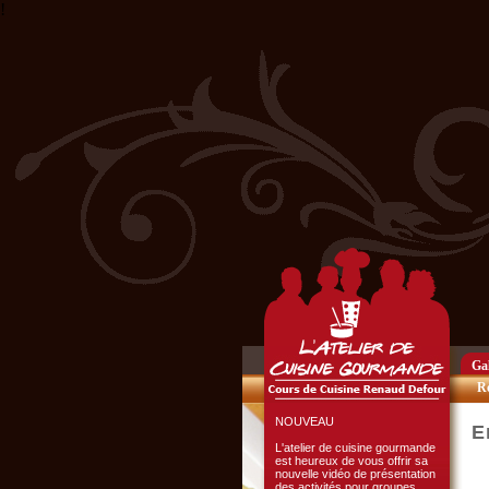
!
Club Privilège
Inscrivez-vous à notre
Club Privilège
pour recevoir par mail
toutes les nouveautés
du site.
Cliquer ici...
Gal
Re
NOUVEAU
E
L'atelier de cuisine gourmande
est heureux de vous offrir sa
nouvelle vidéo de présentation
des activités pour groupes.