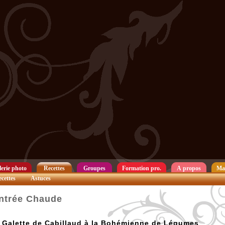
erie photo
Recettes
Groupes
Formation pro.
A propos
Ma
cettes
Astuces
ntrée Chaude
Galette de Cabillaud à la Bohémienne de Légumes