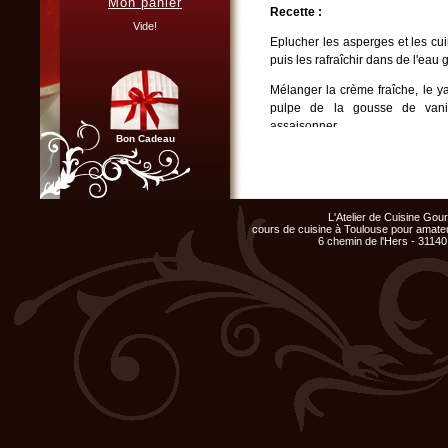
Mon panier
Recette :
Vous organisez un repas de
famille, entre amis, un mariage,
Vide!
ou un anniversaire et ne
Eplucher les asperges et les cui
disposez pas du matériel ni de
puis les rafraîchir dans de l'eau 
l'espace nécessaire...
Cliquer ici...
Mélanger la crème fraîche, le yao
pulpe de la gousse de vanil
assaisonner.
Bon Cadeau
Présentation :
Disposer dans les assiettes froi
Chef d'entreprise, responsable
cordon de sauce et décorer ave
de groupe...
L'Atelier de Cuisine Go
servir.
Organisez un repas de fin
cours de cuisine à Toulouse pour amateu
d'année original, atelier cuisine
6 chemin de l'Hers - 31140
pour votre équipe !
Le Monde de la Vanille :
Cliquer ici...
Site d'informations et de vente 
Vanille Bourbon de Madagascar,
aussi gousses de vanille d'Ind
extrait naturel de vanille, sucre 
des vanilliers acclimatés.
Club Privilège
Inscrivez-vous à notre
Club Privilège