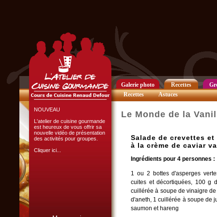
Club Privilège
Inscrivez-vous à notre
Club Privilège
pour recevoir par mail
toutes les nouveautés
du site.
Cliquer ici...
Galerie photo
Recettes
Gr
Recettes
Astuces
NOUVEAU
Le Monde de la Vanil
L'atelier de cuisine gourmande
est heureux de vous offrir sa
nouvelle vidéo de présentation
Salade de crevettes et
des activités pour groupes.
à la crème de caviar va
Cliquer ici...
Ingrédients pour 4 personnes :
1 ou 2 bottes d'asperges verte
cuites et décortiquées, 100 g 
cuillérée à soupe de vinaigre de
d'aneth, 1 cuillérée à soupe de j
saumon et hareng
L'ATELIER CULINAIRE
PARTICIPATIF :