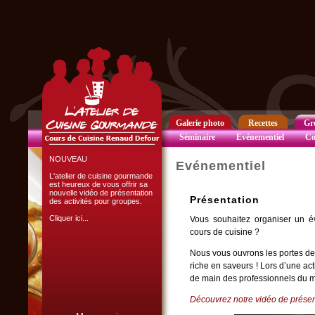
Club Privilège
Inscrivez-vous à notre
Club Privilège
pour recevoir par mail
toutes les nouveautés
du site.
Cliquer ici...
Galerie photo
Recettes
Gr
Séminaire
Evénementiel
Co
NOUVEAU
Evénementiel
L'atelier de cuisine gourmande
est heureux de vous offrir sa
nouvelle vidéo de présentation
Présentation
des activités pour groupes.
Cliquer ici...
Vous souhaitez organiser un év
cours de cuisine ?
Nous vous ouvrons les portes de
riche en saveurs ! Lors d’une act
de main des professionnels du m
Découvrez notre vidéo de présen
L'ATELIER CULINAIRE
PARTICIPATIF :