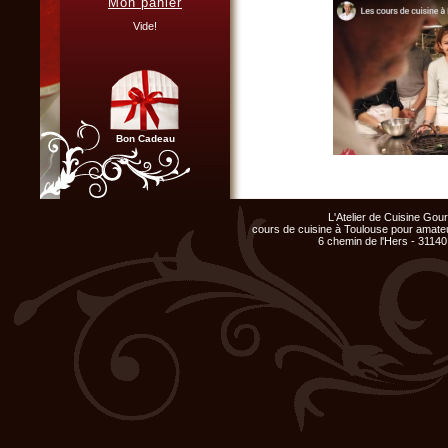
Mon panier
Vous organisez un repas de
famille, entre amis, un mariage,
Vide!
ou un anniversaire et ne
disposez pas du matériel ni de
l'espace nécessaire...
Cliquer ici...
Bon Cadeau
Constituez un groupe de plus 
Chef d'entreprise, responsable
particulier pour votre groupe, au
de groupe...
L'Atelier de Cuisine Go
Organisez un repas de fin
cours de cuisine à Toulouse pour amateu
d'année original, atelier cuisine
Sur place ou sur votre site, no
6 chemin de l'Hers - 31140
pour votre équipe !
gastronomie française, cuisine
Cliquer ici...
activités cuisine à thème, ou séa
Nous vous proposons également 
Contactez-nous
par email
pou
votre projet !
Club Privilège
Retrouvez l'Atelier de Cu
Inscrivez-vous à notre
Club Privilège