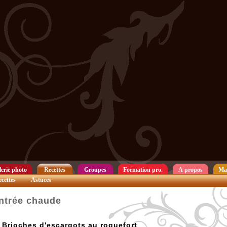
erie photo
Recettes
Groupes
Formation pro.
A propos
Ma
cettes
Astuces
ntrée chaude
Brioches d'escargots au roquefort