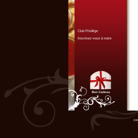
Club Privilège
Inscrivez-vous à notre
Club Privilège
pour recevoir par mail
toutes les nouveautés
du site.
Cliquer ici...
NOUVEAU
Bon Cadeau
L'atelier de cuisine gourmande
est heureux de vous offrir sa
nouvelle vidéo de présentation
des activités pour groupes.
Cliquer ici...
co