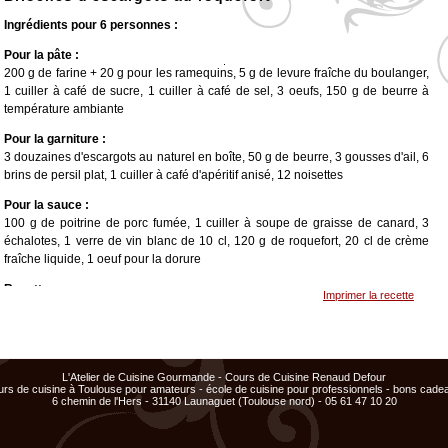
Ingrédients pour 6 personnes :
Pour la pâte :
200 g de farine + 20 g pour les ramequins, 5 g de levure fraîche du boulanger,
<
>
x
x
x
1 cuiller à café de sucre, 1 cuiller à café de sel, 3 oeufs, 150 g de beurre à
Cours
Cours
température ambiante
ajouté
ajouté
au
au
panier
panier
Pour la garniture :
3 douzaines d'escargots au naturel en boîte, 50 g de beurre, 3 gousses d'ail, 6
brins de persil plat, 1 cuiller à café d'apéritif anisé, 12 noisettes
Pour la sauce :
100 g de poitrine de porc fumée, 1 cuiller à soupe de graisse de canard, 3
échalotes, 1 verre de vin blanc de 10 cl, 120 g de roquefort, 20 cl de crème
fraîche liquide, 1 oeuf pour la dorure
Recette :
Imprimer la recette
Réalisation de la pâte :
Dans la cuve d'un batteur électrique muni du crochet, émietter la levure,
ajouter la farine, le sucre et le sel. Ajouter ensuite les oeufs l'un après l'autre,
en les incorporant totalement à chaque fois. Couper le beurre en petits
L'Atelier de Cuisine Gourmande - Cours de Cuisine Renaud Defour
urs de cuisine à Toulouse pour amateurs - école de cuisine pour professionnels - bons cade
morceaux et, lorsque la pâte se détache bien de la cuve du batteur, les
6 chemin de l'Hers - 31140 Launaguet (Toulouse nord) - 05 61 47 10 20
incorporer. Continuer à malaxer jusqu'à ce que la pâte se détache de
nouveau. Laisser reposer la pâte dans un endroit chaud à 22° C.