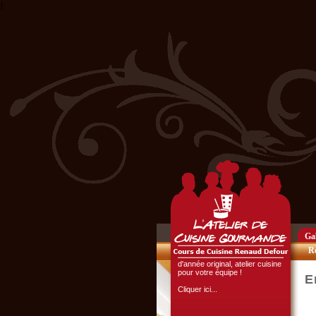
!
L'ATELIER CULINAIRE
PARTICIPATIF :
Vous organisez un repas de
famille, entre amis, un mariage,
ou un anniversaire et ne
disposez pas du matériel ni de
l'espace nécessaire...
Cliquer ici...
Chef d'entreprise, responsable
de groupe...
Gal
Organisez un repas de fin
Re
d'année original, atelier cuisine
pour votre équipe !
Cliquer ici...
E