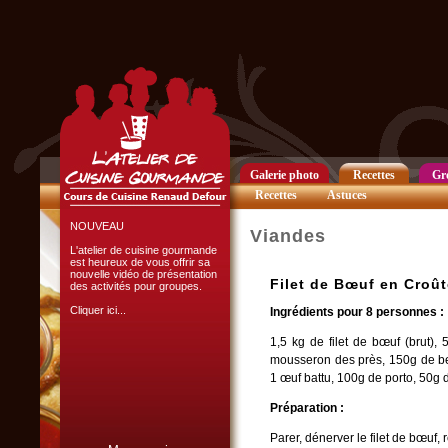
Club Privilège
Inscrivez-vous à notre
Club Privilège
pour recevoir par mail
toutes les nouveautés
du site.
Cliquer ici...
Galerie photo
Recettes
Gr
Recettes
Astuces
NOUVEAU
Viandes
L'atelier de cuisine gourmande
est heureux de vous offrir sa
nouvelle vidéo de présentation
Filet de Bœuf en Croût
des activités pour groupes.
Cliquer ici...
Ingrédients pour 8 personnes :
1,5 kg de filet de bœuf (brut),
mousseron des près, 150g de beur
1 œuf battu, 100g de porto, 50g 
Préparation :
L'ATELIER CULINAIRE
Parer, dénerver le filet de bœuf, 
PARTICIPATIF :