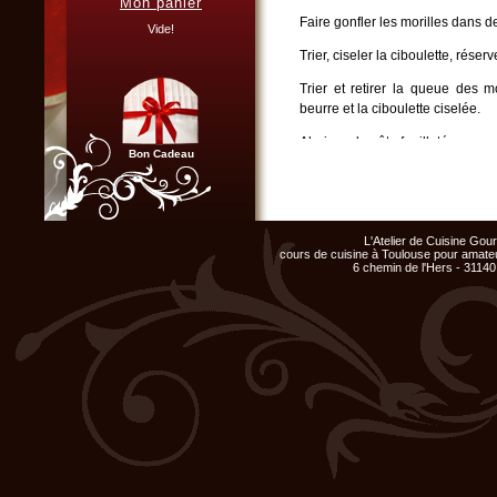
Mon panier
Vous organisez un repas de
Faire gonfler les morilles dans de 
famille, entre amis, un mariage,
Vide!
ou un anniversaire et ne
disposez pas du matériel ni de
Trier, ciseler la ciboulette, réserv
l'espace nécessaire...
Trier et retirer la queue des 
Cliquer ici...
beurre et la ciboulette ciselée.
Abaisser la pâte feuilletée en u
Bon Cadeau
Assaisonner le filet de bœuf sel
beurre clarifié ; le retirer et 
feuilletée. Décorer avec les paru
Chef d'entreprise, responsable
de groupe...
dans un four chaud (200°C) pend
L'Atelier de Cuisine Go
Organisez un repas de fin
cours de cuisine à Toulouse pour amateu
d'année original, atelier cuisine
6 chemin de l'Hers - 31140
Dans un sautoir, suer les moril
pour votre équipe !
truffe, mouiller fond de veau, ré
Cliquer ici...
Trancher le filet de bœuf en croû
mousserons et morilles, verser l
Club Privilège
Inscrivez-vous à notre
Club Privilège