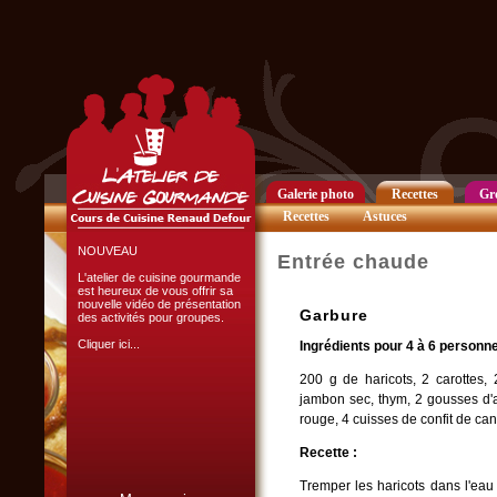
Club Privilège
Inscrivez-vous à notre
Club Privilège
pour recevoir par mail
toutes les nouveautés
du site.
Cliquer ici...
Galerie photo
Recettes
Gr
Recettes
Astuces
NOUVEAU
Entrée chaude
L'atelier de cuisine gourmande
est heureux de vous offrir sa
nouvelle vidéo de présentation
Garbure
des activités pour groupes.
Cliquer ici...
Ingrédients pour 4 à 6 personne
200 g de haricots, 2 carottes
jambon sec, thym, 2 gousses d'ai
rouge, 4 cuisses de confit de ca
Recette :
L'ATELIER CULINAIRE
Tremper les haricots dans l'eau 
PARTICIPATIF :