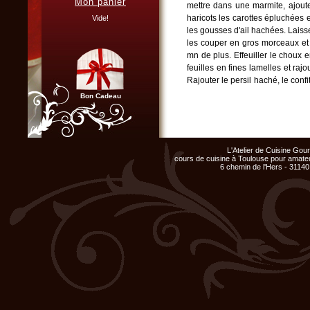
Mon panier
mettre dans une marmite, ajoute
Vous organisez un repas de
famille, entre amis, un mariage,
haricots les carottes épluchées 
Vide!
ou un anniversaire et ne
les gousses d'ail hachées. Laiss
disposez pas du matériel ni de
l'espace nécessaire...
les couper en gros morceaux et l
mn de plus. Effeuiller le choux 
Cliquer ici...
feuilles en fines lamelles et raj
Rajouter le persil haché, le confi
mn. Saler poivrer et ajouter le pi
Bon Cadeau
Chef d'entreprise, responsable
de groupe...
L'Atelier de Cuisine Go
Organisez un repas de fin
cours de cuisine à Toulouse pour amateu
d'année original, atelier cuisine
6 chemin de l'Hers - 31140
pour votre équipe !
Cliquer ici...
Club Privilège
Inscrivez-vous à notre
Club Privilège