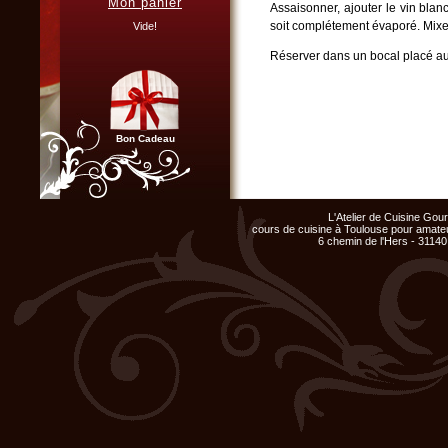
Mon panier
Assaisonner, ajouter le vin blanc
Vous organisez un repas de
famille, entre amis, un mariage,
soit complétement évaporé. Mixe
Vide!
ou un anniversaire et ne
disposez pas du matériel ni de
Réserver dans un bocal placé au 
l'espace nécessaire...
Cliquer ici...
Bon Cadeau
Chef d'entreprise, responsable
de groupe...
L'Atelier de Cuisine Go
Organisez un repas de fin
cours de cuisine à Toulouse pour amateu
d'année original, atelier cuisine
6 chemin de l'Hers - 31140
pour votre équipe !
Cliquer ici...
Club Privilège
Inscrivez-vous à notre
Club Privilège