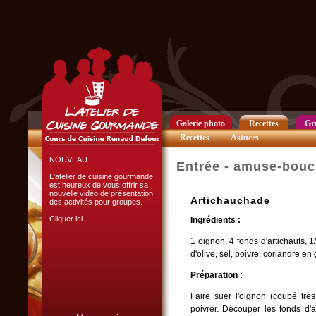
Club Privilège
Inscrivez-vous à notre
Club Privilège
pour recevoir par mail
toutes les nouveautés
du site.
Cliquer ici...
Galerie photo
Recettes
Gr
Recettes
Astuces
NOUVEAU
Entrée - amuse-bou
L'atelier de cuisine gourmande
est heureux de vous offrir sa
nouvelle vidéo de présentation
Artichauchade
des activités pour groupes.
Cliquer ici...
Ingrédients :
1 oignon, 4 fonds d'artichauts, 1
d'olive, sel, poivre, coriandre en
Préparation :
Faire suer l'oignon (coupé très 
L'ATELIER CULINAIRE
poivrer. Découper les fonds d'a
PARTICIPATIF :