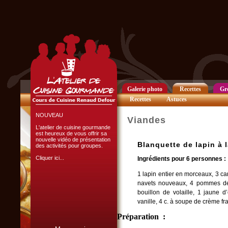
Club Privilège
Inscrivez-vous à notre
Club Privilège
pour recevoir par mail
toutes les nouveautés
du site.
Cliquer ici...
Galerie photo
Recettes
Gr
Recettes
Astuces
NOUVEAU
Viandes
L'atelier de cuisine gourmande
est heureux de vous offrir sa
nouvelle vidéo de présentation
Blanquette de lapin à l
des activités pour groupes.
Cliquer ici...
Ingrédients pour 6 personnes :
1 lapin entier en morceaux, 3 ca
navets nouveaux, 4 pommes de 
bouillon de volaille, 1 jaune 
vanille, 4 c. à soupe de crème fraî
Préparation :
L'ATELIER CULINAIRE
PARTICIPATIF :