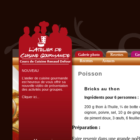
Club Privilège
Inscrivez-vous à notre
Club Privilège
pour recevoir par mail
toutes les nouveautés
du site.
Cliquer ici...
Galerie photo
Recettes
Gr
Recettes
Astuces
NOUVEAU
Poisson
L'atelier de cuisine gourmande
est heureux de vous offrir sa
nouvelle vidéo de présentation
Bricks au thon
des activités pour groupes.
Cliquer ici...
Ingrédients pour 6 personnes :
200 g thon à l'huile, ¼ de botte 
oignon, poivre, sel, 10 g de ging
de piment doux, 3 œufs, 6 feuille
Préparation :
L'ATELIER CULINAIRE
Faire revenir dans une grande poêle
PARTICIPATIF :