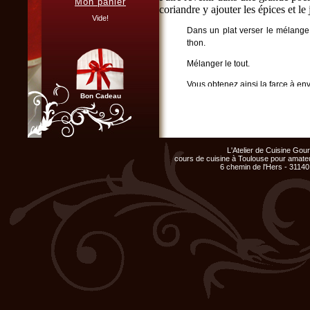
Mon panier
coriandre y ajouter les épices et le 
Vous organisez un repas de
famille, entre amis, un mariage,
Vide!
ou un anniversaire et ne
Dans un plat verser le mélange 
disposez pas du matériel ni de
l'espace nécessaire...
thon.
Cliquer ici...
Mélanger le tout.
Vous obtenez ainsi la farce à env
Bon Cadeau
de formes triangulaires.
Chef d'entreprise, responsable
de groupe...
L'Atelier de Cuisine Go
Organisez un repas de fin
cours de cuisine à Toulouse pour amateu
d'année original, atelier cuisine
6 chemin de l'Hers - 31140
pour votre équipe !
Cliquer ici...
Club Privilège
Inscrivez-vous à notre
Club Privilège