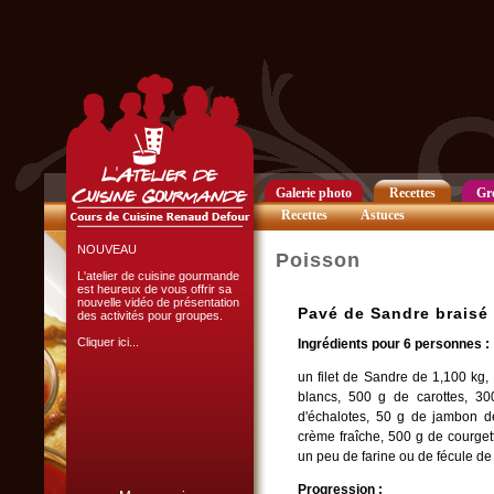
Club Privilège
Inscrivez-vous à notre
Club Privilège
pour recevoir par mail
toutes les nouveautés
du site.
Cliquer ici...
Galerie photo
Recettes
Gr
Recettes
Astuces
NOUVEAU
Poisson
L'atelier de cuisine gourmande
est heureux de vous offrir sa
nouvelle vidéo de présentation
Pavé de Sandre braisé 
des activités pour groupes.
Cliquer ici...
Ingrédients pour 6 personnes :
un filet de Sandre de 1,100 kg,
blancs, 500 g de carottes, 30
d'échalotes, 50 g de jambon de
crème fraîche, 500 g de courgett
un peu de farine ou de fécule d
L'ATELIER CULINAIRE
Progression :
PARTICIPATIF :