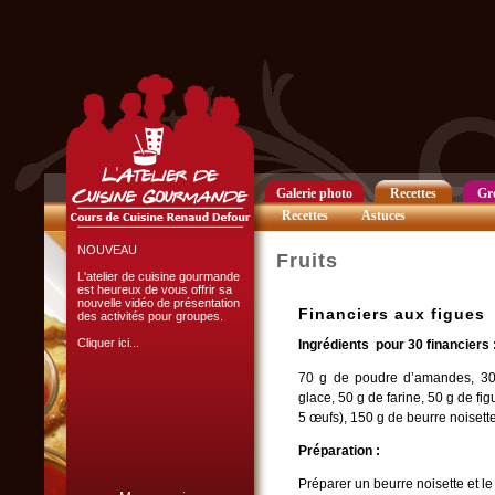
Club Privilège
Inscrivez-vous à notre
Club Privilège
pour recevoir par mail
toutes les nouveautés
du site.
Cliquer ici...
Galerie photo
Recettes
Gr
Recettes
Astuces
NOUVEAU
Fruits
L'atelier de cuisine gourmande
est heureux de vous offrir sa
nouvelle vidéo de présentation
Financiers aux figues
des activités pour groupes.
Cliquer ici...
Ingrédients pour 30 financiers 
70 g de poudre d’amandes, 30
glace, 50 g de farine, 50 g de fi
5 œufs), 150 g de beurre noisett
Préparation :
L'ATELIER CULINAIRE
Préparer un beurre noisette et le 
PARTICIPATIF :