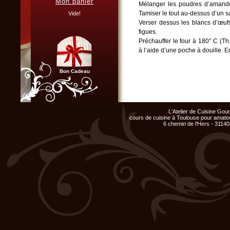
Mon panier
Mélanger les poudres d’amandes
Vous organisez un repas de
famille, entre amis, un mariage,
Tamiser le tout au-dessus d’un sa
Vide!
ou un anniversaire et ne
Verser dessus les blancs d’œufs 
disposez pas du matériel ni de
l'espace nécessaire...
figues.
Préchauffer le four à 180° C (Th
Cliquer ici...
à l’aide d’une poche à douille. E
Bon Cadeau
Chef d'entreprise, responsable
de groupe...
L'Atelier de Cuisine Go
Organisez un repas de fin
cours de cuisine à Toulouse pour amateu
d'année original, atelier cuisine
6 chemin de l'Hers - 31140
pour votre équipe !
Cliquer ici...
Club Privilège
Inscrivez-vous à notre
Club Privilège