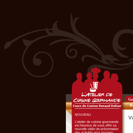
!
Club Privilège
Inscrivez-vous à notre
Club Privilège
pour recevoir par mail
toutes les nouveautés
du site.
Cliquer ici...
Gal
Re
NOUVEAU
V
L'atelier de cuisine gourmande
est heureux de vous offrir sa
nouvelle vidéo de présentation
des activités pour groupes.