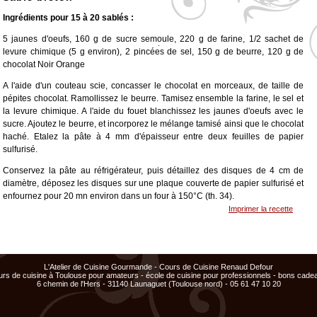
Ingrédients pour 15 à 20 sablés :
5 jaunes d'oeufs, 160 g de sucre semoule, 220 g de farine, 1/2 sachet de
levure chimique (5 g environ), 2 pincées de sel, 150 g de beurre, 120 g de
<
>
x
x
x
chocolat Noir Orange
Cours
Cours
ajouté
ajouté
A l'aide d'un couteau scie, concasser le chocolat en morceaux, de taille de
au
au
panier
panier
pépites chocolat. Ramollissez le beurre. Tamisez ensemble la farine, le sel et
la levure chimique. A l'aide du fouet blanchissez les jaunes d'oeufs avec le
sucre. Ajoutez le beurre, et incorporez le mélange tamisé ainsi que le chocolat
haché. Etalez la pâte à 4 mm d'épaisseur entre deux feuilles de papier
sulfurisé.
Conservez la pâte au réfrigérateur, puis détaillez des disques de 4 cm de
diamètre, déposez les disques sur une plaque couverte de papier sulfurisé et
enfournez pour 20 mn environ dans un four à 150°C (th. 34).
Imprimer la recette
Garnir le milieu de marmelade d'oranges.
L'Atelier de Cuisine Gourmande - Cours de Cuisine Renaud Defour
urs de cuisine à Toulouse pour amateurs - école de cuisine pour professionnels - bons cade
La vocation de VALRHONA est d'inventer un chocolat
6 chemin de l'Hers - 31140 Launaguet (Toulouse nord) - 05 61 47 10 20
d'exception dans le respect d'un savoir-faire artisanal et du bon goût français.
Des Caraïbes jusqu'en Indonésie, VALRHONA s'approvisionne dans de
nombreuses petites plantations : production limitée, soins intensifs et qualité