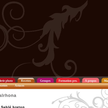
erie photo
Recettes
Groupes
Formation pro.
A propos
Ma
cettes
Astuces
alrhona
Sablé breton