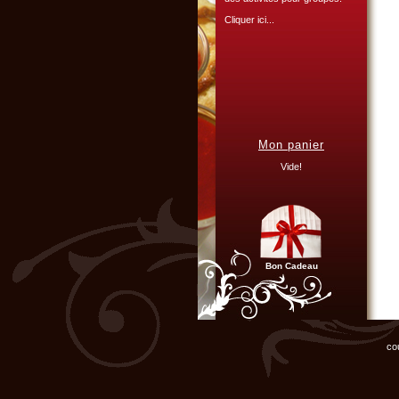
Cliquer ici...
L'ATELIER CULINAIRE
PARTICIPATIF :
Mon panier
Vous organisez un repas de
famille, entre amis, un mariage,
Vide!
ou un anniversaire et ne
disposez pas du matériel ni de
l'espace nécessaire...
Cliquer ici...
Bon Cadeau
Chef d'entreprise, responsable
de groupe...
Organisez un repas de fin
co
d'année original, atelier cuisine
pour votre équipe !
Cliquer ici...