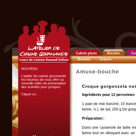
Club Privilège
Inscrivez-vous à notre
Club Privilège
pour recevoir par mail
toutes les nouveautés
du site.
Cliquer ici...
Galerie photo
Recettes
Gr
Recettes
Astuces
NOUVEAU
Amuse-bouche
L'atelier de cuisine gourmande
est heureux de vous offrir sa
nouvelle vidéo de présentation
Croque gorgonzola no
des activités pour groupes.
Cliquer ici...
Ingrédients pour 12 personnes 
1 pain de mie tranché, 10 tranc
farine, ½ L de lait, 200 g De go
Préparation :
Dans une casserole de taille mo
L'ATELIER CULINAIRE
farine tout en délayant avec u
PARTICIPATIF :