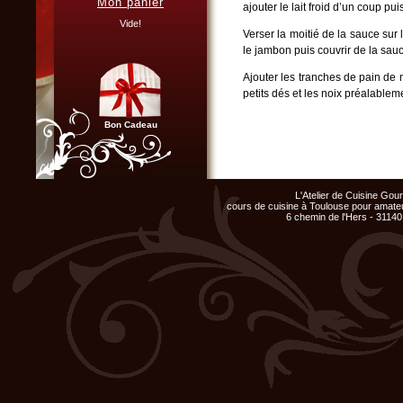
Mon panier
ajouter le lait froid d’un coup pu
Vous organisez un repas de
famille, entre amis, un mariage,
Vide!
ou un anniversaire et ne
Verser la moitié de la sauce sur 
disposez pas du matériel ni de
le jambon puis couvrir de la sauc
l'espace nécessaire...
Cliquer ici...
Ajouter les tranches de pain de 
petits dés et les noix préalable
Réserver cette préparation au 
Bon Cadeau
croques en 4.
Déposer les croques sur une pl
Chef d'entreprise, responsable
d’une feuille de papier sulfuris
de groupe...
L'Atelier de Cuisine Go
Organisez un repas de fin
cours de cuisine à Toulouse pour amateu
d'année original, atelier cuisine
6 chemin de l'Hers - 31140
pour votre équipe !
Cliquer ici...
Club Privilège
Inscrivez-vous à notre
Club Privilège