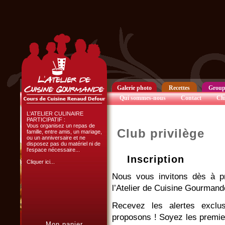
NOUVEAU
L'atelier de cuisine gourmande
est heureux de vous offrir sa
nouvelle vidéo de présentation
des activités pour groupes.
Cliquer ici...
Galerie photo
Recettes
Group
Qui sommes-nous
Contact
Clu
L'ATELIER CULINAIRE
PARTICIPATIF :
Vous organisez un repas de
Club privilège
famille, entre amis, un mariage,
ou un anniversaire et ne
disposez pas du matériel ni de
l'espace nécessaire...
Inscription
Cliquer ici...
Nous vous invitons dès à pr
l’Atelier de Cuisine Gourmand
Recevez les alertes exclu
proposons ! Soyez les premier
Chef d'entreprise, responsable
Mon panier
de groupe...