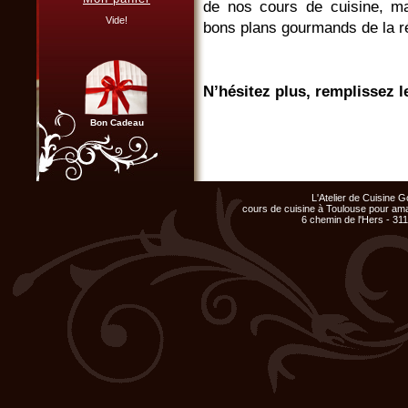
de nos cours de cuisine, ma
Organisez un repas de fin
Vide!
d'année original, atelier cuisine
bons plans gourmands de la r
pour votre équipe !
Cliquer ici...
N’hésitez plus, remplissez l
Bon Cadeau
Civilité
*
Nom
*
Club Privilège
L'Atelier de Cuisine
Inscrivez-vous à notre
Prénom
*
cours de cuisine à Toulouse pour ama
Club Privilège
6 chemin de l'Hers - 31
pour recevoir par mail
toutes les nouveautés
Email
*
du site.
Cliquer ici...
Lettre
particuliers
d'informations
*
* Ces champs so
NOUVEAU
Nous voulons vérifier que vous n'êtes pa
L'atelier de cuisine gourmande
est heureux de vous offrir sa