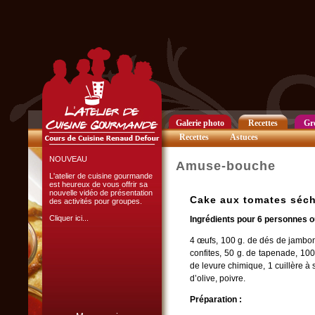
Club Privilège
Inscrivez-vous à notre
Club Privilège
pour recevoir par mail
toutes les nouveautés
du site.
Cliquer ici...
Galerie photo
Recettes
Gr
Recettes
Astuces
NOUVEAU
Amuse-bouche
L'atelier de cuisine gourmande
est heureux de vous offrir sa
nouvelle vidéo de présentation
Cake aux tomates séch
des activités pour groupes.
Cliquer ici...
Ingrédients pour 6 personnes o
4 œufs, 100 g. de dés de jambon
confites, 50 g. de tapenade, 100
de levure chimique, 1 cuillère à 
d’olive, poivre.
Préparation :
L'ATELIER CULINAIRE
PARTICIPATIF :