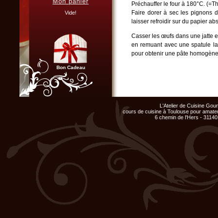
Mon panier
Préchauffer le four à 180°C. (=Th
Vous organisez un repas de
famille, entre amis, un mariage,
Faire dorer à sec les pignons 
Vide!
ou un anniversaire et ne
laisser refroidir sur du papier ab
disposez pas du matériel ni de
l'espace nécessaire...
Casser les œufs dans une jatte et 
Cliquer ici...
en remuant avec une spatule la f
pour obtenir une pâte homogène
Bon Cadeau
Ajouter les pignons, la tapena
jambon et le thym. Poivrer.
Huiler un moule à cake et y verse
Chef d'entreprise, responsable
de groupe...
L'Atelier de Cuisine Go
Enfourner pour 35 min. Si le de
Organisez un repas de fin
cours de cuisine à Toulouse pour amateu
d'année original, atelier cuisine
papier aluminium.
6 chemin de l'Hers - 31140
pour votre équipe !
Sortir le cake du four, le démoule
Cliquer ici...
Ce cake aux tomates peut êtr
garniture d’une salade composé
Club Privilège
Inscrivez-vous à notre
Club Privilège