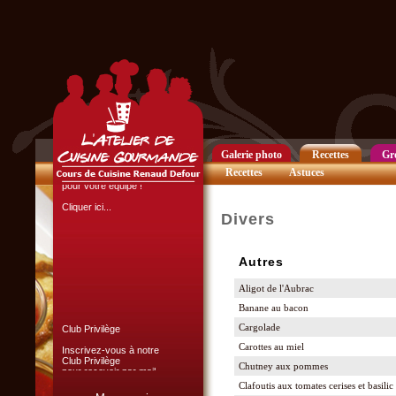
Cliquer ici...
Chef d'entreprise, responsable
de groupe...
Organisez un repas de fin
d'année original, atelier cuisine
Galerie photo
Recettes
Gr
pour votre équipe !
Recettes
Astuces
Cliquer ici...
Divers
Autres
Aligot de l'Aubrac
Club Privilège
Banane au bacon
Cargolade
Inscrivez-vous à notre
Club Privilège
Carottes au miel
pour recevoir par mail
toutes les nouveautés
Chutney aux pommes
du site.
Clafoutis aux tomates cerises et basilic
Cliquer ici...